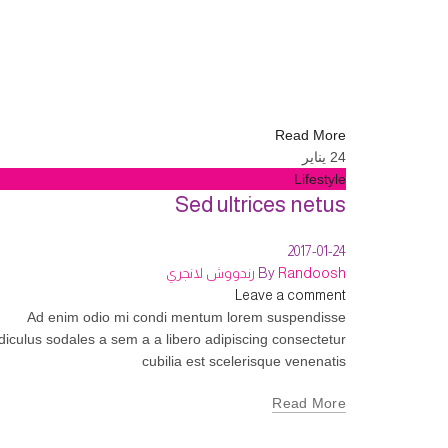
Read More
24
يناير
Lifestyle
Sed ultrices netus
2017-01-24
Randoosh رندووش لانجري
By
Leave a comment
Ad enim odio mi condi mentum lorem suspendisse
idiculus sodales a sem a a libero adipiscing consectetur
cubilia est scelerisque venenatis
Read More