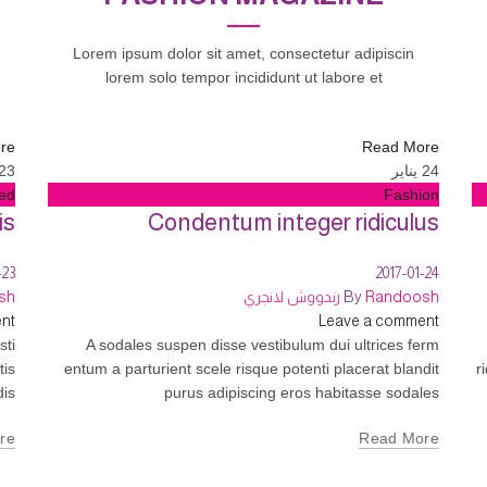
Lorem ipsum dolor sit amet, consectetur adipiscin
lorem solo tempor incididunt ut labore et
re
Read More
24
يناير
23
ed
Fashion
is
Condentum integer ridiculus
-23
2017-01-24
Randoosh رندووش لانجري
By
doosh
nt
Leave a comment
sti
A sodales suspen disse vestibulum dui ultrices ferm
tis
entum a parturient scele risque potenti placerat blandit
r
dis
purus adipiscing eros habitasse sodales
re
Read More