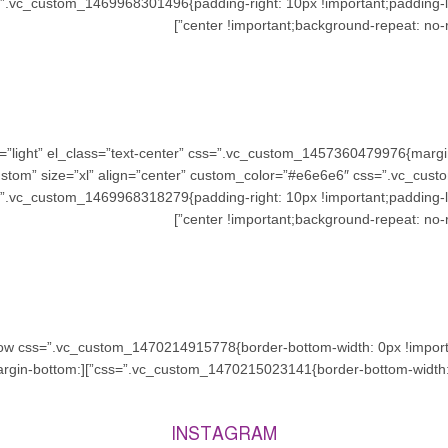
ark” css=”.vc_custom_1469968301496{padding-right: 10px !important;padding
center !important;background-repeat: no-re
 basel_color_scheme=”light” el_class=”text-center” css=”.vc_custom_1457360479976{m
k” color=”custom” size=”xl” align=”center” custom_color=”#e6e6e6″ css=”.
ark” css=”.vc_custom_1469968318279{padding-right: 10px !important;padding
center !important;background-repeat: no-re
tom_1470214988285{margin-bottom:
INSTAGRAM