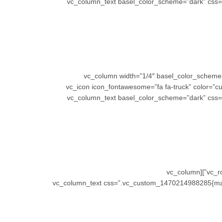
!important;}”][vc_column_text basel_color_scheme=”d
[/vc_column_text][/vc_column][vc_column width=”1/4″
!important;}”][vc_icon icon_fontawesome=”fa fa-truc
!important;}”][vc_column_text basel_color_scheme=”d
[/vc_column_text][/vc_column][/vc_row][vc_row css=”.vc_custom_1470214915778{border-bottom-width: 0px !important;}”][vc_column
css=”.vc_custom_1470215023141{border-bottom-width: 10px !important;}” offset=”vc_hidden-lg vc_hidden-md”][vc_column_text css=”.vc_cus