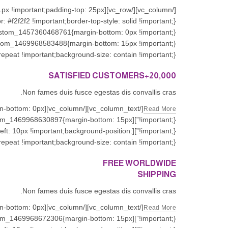
th: 1px !important;padding-top: 25px
peat !important;background-size: contain !important;}”]
20,000+SATISFIED CUSTOMERS
Non fames duis fusce egestas dis convallis cras.
argin-bottom: 0px
Read More
vc_custom_1469968630897{margin-bottom: 15px
-left: 10px !important;background-position:
peat !important;background-size: contain !important;}”]
FREE WORLDWIDE
SHIPPING
Non fames duis fusce egestas dis convallis cras.
argin-bottom: 0px
Read More
vc_custom_1469968672306{margin-bottom: 15px