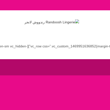
fset=”vc_hidden-md vc_hidden-sm vc_hidden-