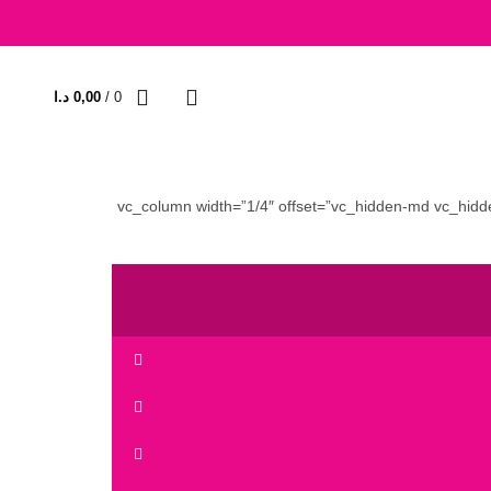
0
/
0,00
د.ا
[vc_row css=”.vc_custom_1469951636852{margin-top: -40px !important;margin-bottom: 30px !important;}”][vc_column width=”1/4″ of