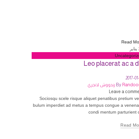
Read Mo
يناير
Uncategoriz
Leo placerat ac a d
2017-01
Ran رندووش لانجري
By
Leave a comme
Sociosqu scele risque aliquet penatibus pretium ve
bulum imperdiet ad metus a tempus congue a venena
condi mentum parturient 
Read Mo