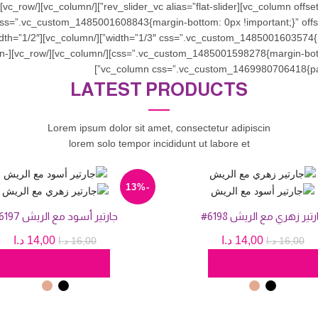
et=”vc_hidden-sm”][/vc_column][vc_column width=”1/2″
margin-
LATEST PRODUCTS
Lorem ipsum dolor sit amet, consectetur adipiscin
lorem solo tempor incididunt ut labore et
-13%
رتير زهري مع الريش 6198#
جارتير أسود مع الريش 6197#
السعر
السعر
السعر
الس
14,00
د.ا
14,00
د.ا
16,00
د.ا
16,00
د.ا
هناك
ه
الأصلي
الحالي
الأصلي
الح
تحديد أحد الخيارات
تحديد أحد الخيارات
العديد
ا
هو:
هو:
هو:
هو:
من
م
16,00 د.ا.
14,00 د.ا.
16,00 د.ا.
14,00 
الأشكال
ا