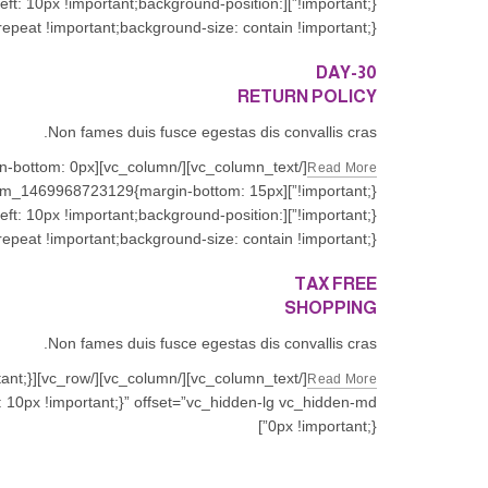
-left: 10px !important;background-position:
peat !important;background-size: contain !important;}”]
30-DAY
RETURN POLICY
Non fames duis fusce egestas dis convallis cras.
argin-bottom: 0px
Read More
vc_custom_1469968723129{margin-bottom: 15px
-left: 10px !important;background-position:
peat !important;background-size: contain !important;}”]
TAX FREE
SHOPPING
Non fames duis fusce egestas dis convallis cras.
Read More
0px !important;}”]