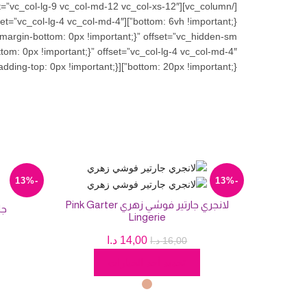
bottom: 20px !important;}”][vc_column css=”.vc_custom_1469980706418{padding-top: 0px !important;}”]
-13%
-13%
لانجري جارتير فوشي زهري Pink Garter
جا
Lingerie
السعر
السعر
14,00
د.ا
16,00
د.ا
هناك
الأصلي
الحالي
تحديد أحد الخيارات
العديد
هو:
هو:
من
16,00 د.ا.
14,00 د.ا.
الأشكال