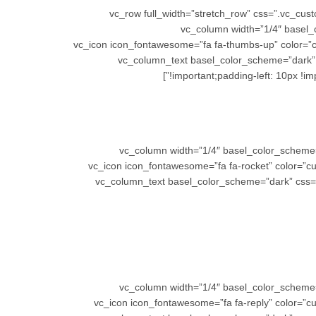
[/vc_column][/vc_row][vc_row full_width=”stretch_r
!important;border-top-color: #f2f2f2 !important;border-top-style:
css=”.vc_custom_1457360468761{margin-bottom: 0px !important;}”][vc_icon icon_fonta
css=”.vc_custom_1469968583488{margin-bottom: 15px !important;}”][vc_c
!important;padding-left: 10px !im
[/vc_column_text][/vc_column][vc_column width=”1/4″
!important;}”][vc_icon icon_fontawesome=”fa fa-rocke
!important;}”][vc_column_text basel_color_scheme=”d
[/vc_column_text][/vc_column][vc_column width=”1/4″
!important;}”][vc_icon icon_fontawesome=”fa fa-repl