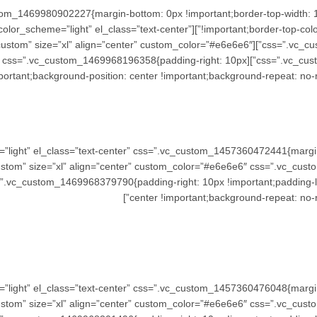
ow” css=”.vc_custom_1469980902227{margin-bottom: 0px !important;border-top-wid
 solid !important;}”][vc_column width=”1/4″ basel_color_scheme=”light” el_class=”text-center”
wesome=”fa fa-thumbs-up” color=”custom” size=”xl” align=”center” custom_color=”#e6e6e6″
olumn_text basel_color_scheme=”dark” css=”.vc_custom_1469968196358{padding-right: 10px
portant;background-position: center !important;background-repeat: no-re
 basel_color_scheme=”light” el_class=”text-center” css=”.vc_custom_1457360472441{m
t” color=”custom” size=”xl” align=”center” custom_color=”#e6e6e6″ css=”.
ark” css=”.vc_custom_1469968379790{padding-right: 10px !important;padding
center !important;background-repeat: no-re
 basel_color_scheme=”light” el_class=”text-center” css=”.vc_custom_1457360476048{m
y” color=”custom” size=”xl” align=”center” custom_color=”#e6e6e6″ css=”.