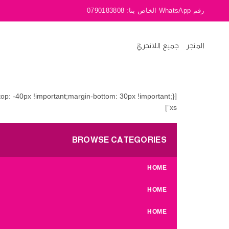
رقم WhatsApp الخاص بنا:
0790183808
المتجر
جميع اللانجري
xs”]
BROWSE CATEGORIES
HOME
HOME
HOME