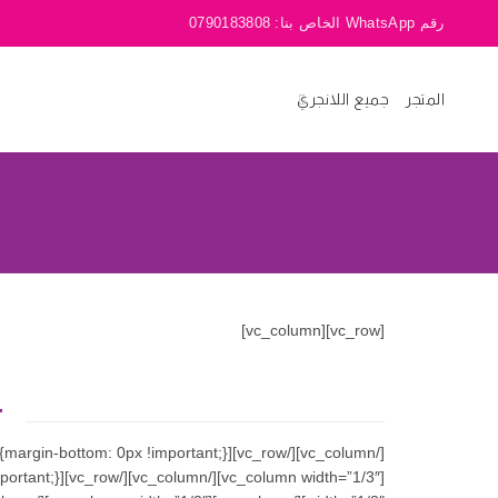
رقم WhatsApp الخاص بنا:
0790183808
المتجر
جميع اللانجري
[vc_row][vc_column]
T