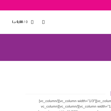
0
/
0,00
د.ا
[/vc_column][/vc_row][vc_row css=”.vc_custom_1474564212526{margin-bottom: 0px !important;}”][vc_column width=”1/3″][/vc_column][vc_column width=”1/3″][/vc_column]
[vc_column width=”1/3″][/vc_column][/vc_row][vc_row css=”.vc_custom_1474564261934{margin-bottom: 0px !important;}”][vc_column width=”1/3″][/vc_column][vc_column