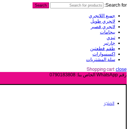
Search for:
Search
جميع اللانجري
لانجري طويل
لانجري قصير
بيجامات
تيدي
جارتير
طقم قطعتين
اكسسوارات
سلة المشتريات
Shopping cart
close
رقم WhatsApp الخاص بنا:
0790183808
المتجر