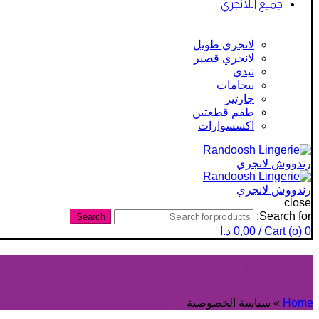
جميع اللانجري
لانجري طويل
لانجري قصير
تيدي
بيجامات
جارتير
طقم قطعتين
اكسسوارات
close
Search for:
Search
0
)
o
Cart (
/
0,00
د.ا
سياسة الخصوصية
Home
»
سياسة الخصوصية