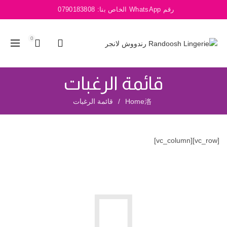
رقم WhatsApp الخاص بنا:
0790183808
0
قائمة الرغبات
Home
قائمة الرغبات
[vc_row][vc_column]