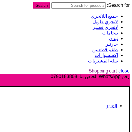
Search for:
Search
جميع اللانجري
لانجري طويل
لانجري قصير
بيجامات
تيدي
جارتير
طقم قطعتين
اكسسوارات
سلة المشتريات
Shopping cart
close
رقم WhatsApp الخاص بنا:
0790183808
المتجر