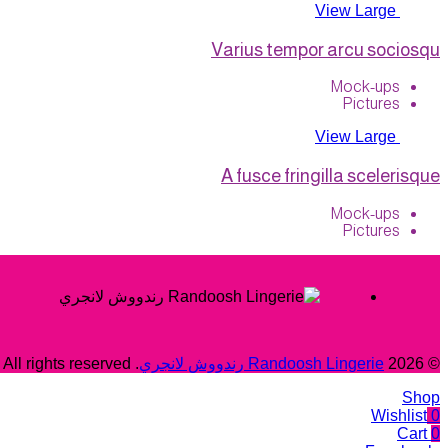
View Large
Varius tempor arcu sociosqu
Mock-ups
Pictures
View Large
A fusce fringilla scelerisque
Mock-ups
Pictures
© 2026
Randoosh Lingerie رندووش لانجري
. All rights reserved
Shop
Wishlist
0
Cart
0