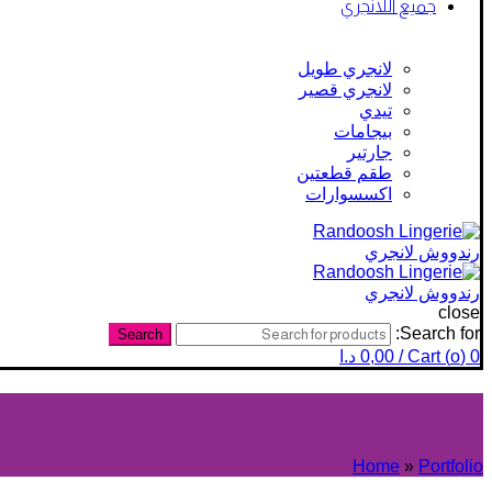
جميع اللانجري
لانجري طويل
لانجري قصير
تيدي
بيجامات
جارتير
طقم قطعتين
اكسسوارات
close
Search for:
Search
0
)
o
Cart (
/
0,00
د.ا
Pictures
Home
»
Portfolio