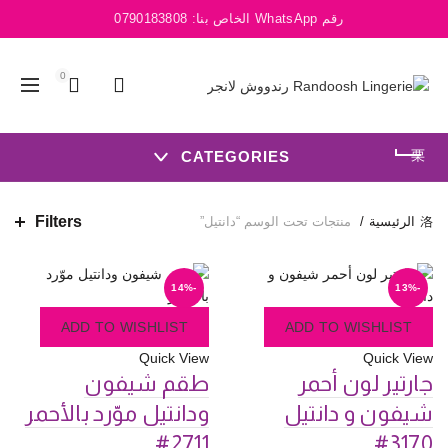
رقم WhatsApp الخاص بنا:
0790183808
0
CATEGORIES
Filters
الرئيسية
منتجات تحت الوسم “دانتيل”
-14%
-13%
ADD TO WISHLIST
ADD TO WISHLIST
Quick View
Quick View
جارتير لون أحمر
طقم شيفون
شيفون و دانتيل
ودانتيل موّرد بالأحمر
2711#
3170#