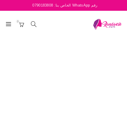
رقم WhatsApp الخاص بنا:
0790183808
0