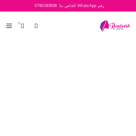
رقم WhatsApp الخاص بنا:
0790183808
0