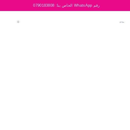
رقم WhatsApp الخاص بنا:
0790183808
0